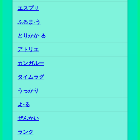
エスプリ
ふるま‐う
とりかか‐る
アトリエ
カンガルー
タイムラグ
うっかり
よ‐る
ぜんかい
ランク