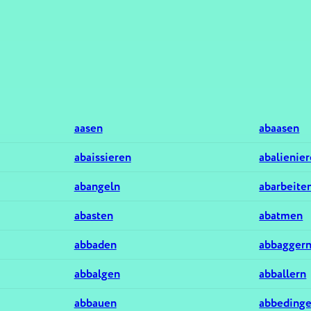
aasen
abaasen
abaissieren
abalienie
abangeln
abarbeite
abasten
abatmen
abbaden
abbagger
abbalgen
abballern
abbauen
abbeding