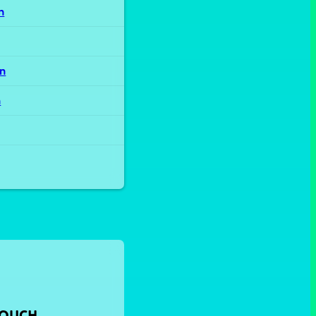
n
rn
n