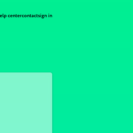
elp center
contact
sign in