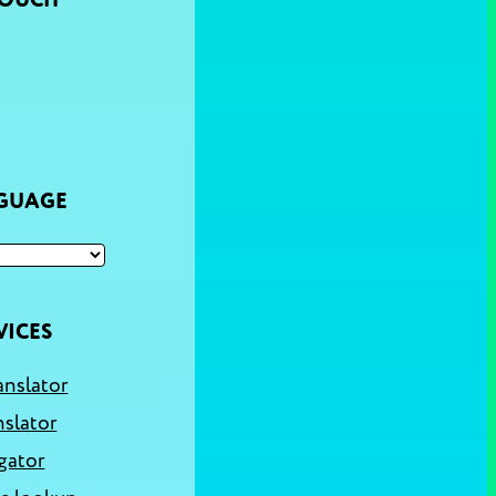
TOUCH
NGUAGE
VICES
anslator
nslator
gator