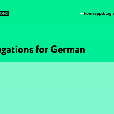
home
apps
blog
h
ugations for German