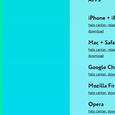
APPS
iPhone + i
,
help center
rele
download
Mac + Safa
,
help center
rele
download
Google C
,
help center
dow
Mozilla Fi
,
help center
dow
Opera
,
help center
dow