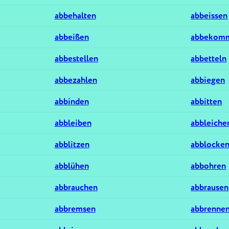
abbehalten
abbeissen
abbeißen
abbekom
abbestellen
abbetteln
abbezahlen
abbiegen
abbinden
abbitten
abbleiben
abbleiche
abblitzen
abblocke
abblühen
abbohren
abbrauchen
abbrausen
abbremsen
abbrenne