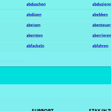
abduschen
abduziere
abdüsen
abebben
abeisen
abenteue
abernten
aberriere
abfackeln
abfahren