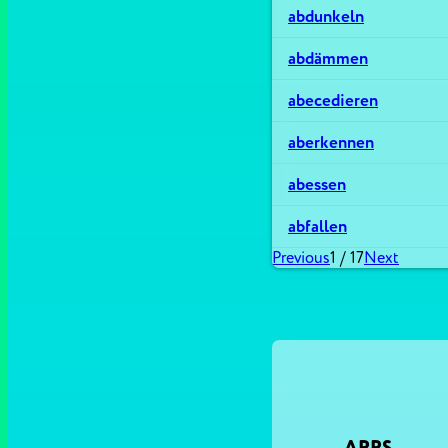
abdunkeln
abdämmen
abecedieren
aberkennen
abessen
abfallen
Previous
1
/
17
Next