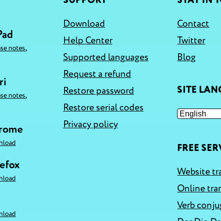
SUPPORT
STAY IN 
Download
Contact
Pad
Help Center
Twitter
,
ase notes
Supported languages
Blog
Request a refund
ri
SITE LA
Restore password
,
ase notes
Restore serial codes
Privacy policy
hrome
nload
FREE SER
refox
Website tr
nload
Online tra
Verb conju
nload