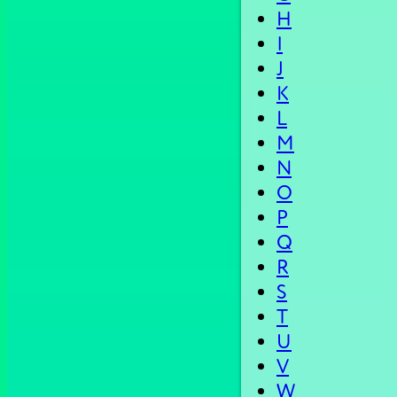
H
I
J
K
L
M
N
O
P
Q
R
S
T
U
V
W