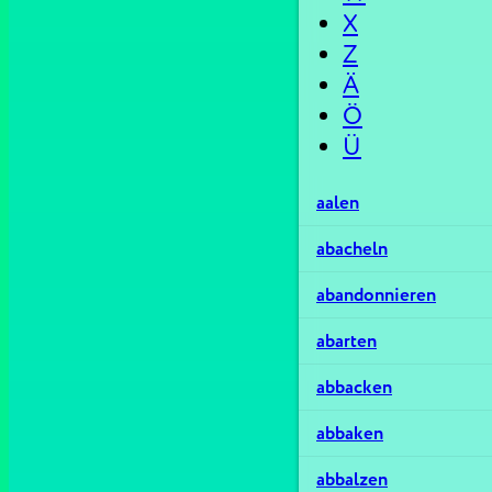
X
Z
Ä
Ö
Ü
aalen
abacheln
abandonnieren
abarten
abbacken
abbaken
abbalzen