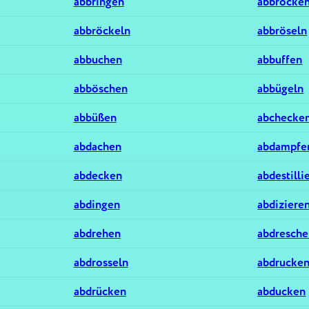
abbringen
abbrocke
abbröckeln
abbröseln
abbuchen
abbuffen
abböschen
abbügeln
abbüßen
abchecke
abdachen
abdampfe
abdecken
abdestilli
abdingen
abdiziere
abdrehen
abdresch
abdrosseln
abdrucke
abdrücken
abducken