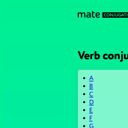
Verb conj
A
B
C
D
E
F
G