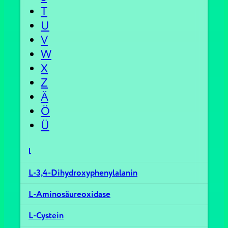
T
U
V
W
X
Z
Ä
Ö
Ü
l
L-3,4-Dihydroxyphenylalanin
L-Aminosäureoxidase
L-Cystein