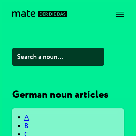
German noun articles
A
B
C