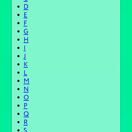
D
E
F
G
H
I
J
K
L
M
N
O
P
Q
R
S