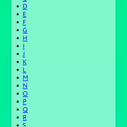
D
E
F
G
H
I
J
K
L
M
N
O
P
Q
R
S