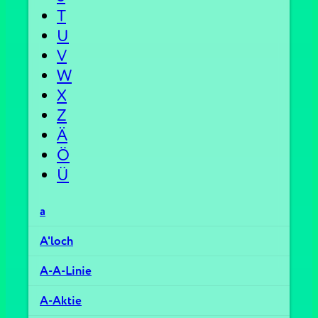
T
U
V
W
X
Z
Ä
Ö
Ü
a
A'loch
A-A-Linie
A-Aktie