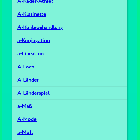
A-Kader-Athlet
A-Klarinette
A-Kohlebehandlung
a-Konjugation
a-Lineation
A-Loch
A-Länder
A-Länderspiel
a-Maß
A-Mode
a-Moll