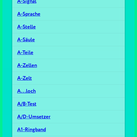
A-Signal
A-Sprache
A-Stelle
A-Säule
A-Teile
A-Zellen
A-Zelt
A...loch
A/B-Test
A/D-Umsetzer
A1-Ringband