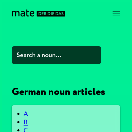
German noun articles
A
B
C